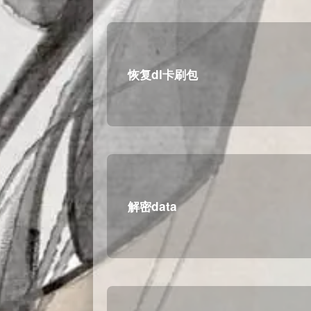
恢复dl卡刷包
解密data