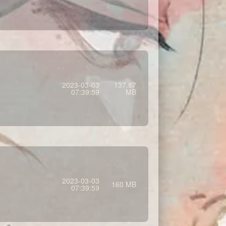
2023-03-03
137.87
07:39:59
MB
2023-03-03
160 MB
07:39:59