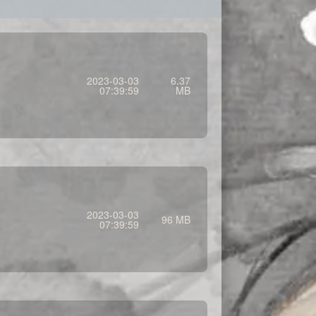
2023-03-03
6.37
07:39:59
MB
2023-03-03
96 MB
07:39:59