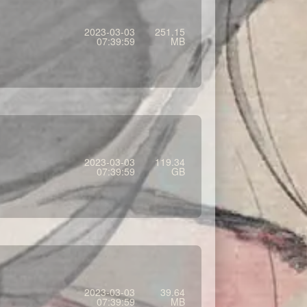
2023-03-03
251.15
07:39:59
MB
2023-03-03
119.34
07:39:59
GB
2023-03-03
39.64
07:39:59
MB