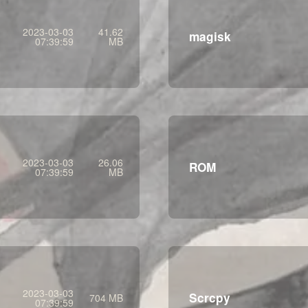
2023-03-03
41.62
magisk
07:39:59
MB
2023-03-03
26.06
ROM
07:39:59
MB
2023-03-03
Scrcpy
704 MB
07:39:59