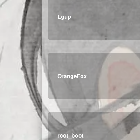
Lgup
OrangeFox
root_boot