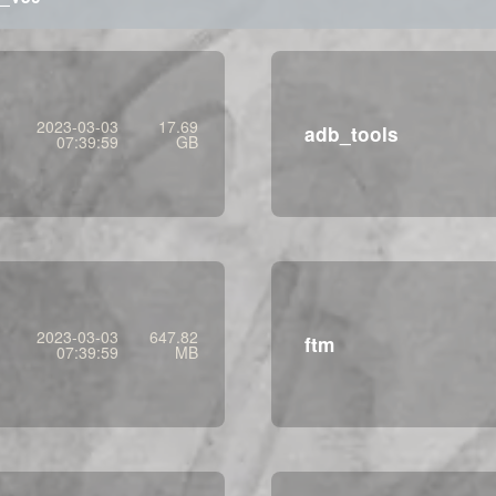
2023-03-03
17.69
adb_tools
07:39:59
GB
2023-03-03
647.82
ftm
07:39:59
MB