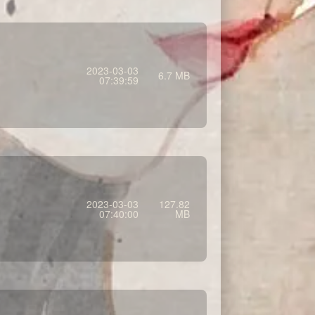
2023-03-03
6.7 MB
07:39:59
2023-03-03
127.82
07:40:00
MB