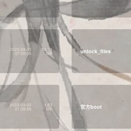
2023-03-03
53.74
unlock_files
07:39:59
MB
2023-03-03
1.63
官方boot
07:39:59
MB