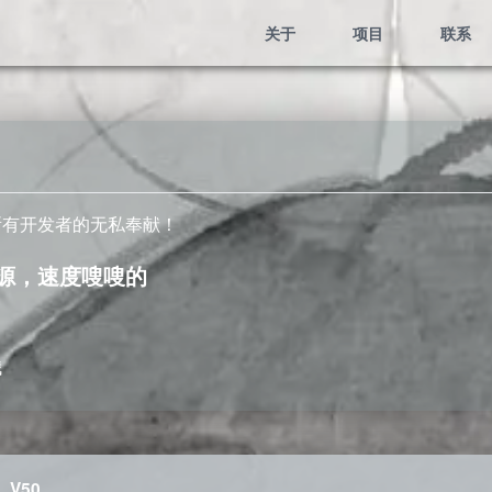
关于
项目
联系
所有开发者的无私奉献！
源，速度嗖嗖的
哦
_V50