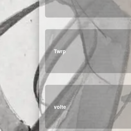
Twrp
volte