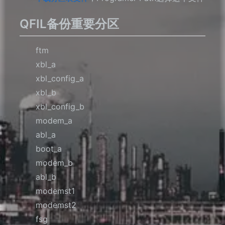
QFIL备份重要分区
ftm
xbl_a
xbl_config_a
xbl_b
xbl_config_b
modem_a
abl_a
boot_a
modem_b
abl_b
modemst1
modemst2
fsg