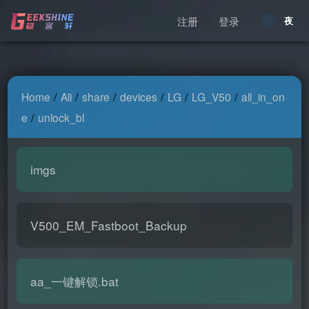
注册
登录
昼
夜
/
/
/
/
/
/
Home
Ali
share
devices
LG
LG_V50
all_in_on
/
e
unlock_bl
imgs
V500_EM_Fastboot_Backup
aa_一键解锁.bat